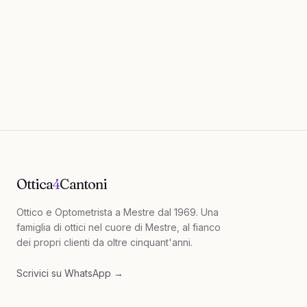
Prenota online
Chiama
041 981 937
Ottica
4
Cantoni
Ottico e Optometrista a Mestre dal 1969
. Una
famiglia di ottici nel cuore di Mestre, al fianco
dei propri clienti da oltre cinquant'anni.
Scrivici su WhatsApp →