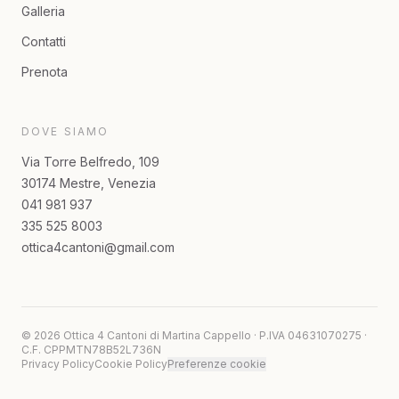
Galleria
Contatti
Prenota
DOVE SIAMO
Via Torre Belfredo, 109
30174 Mestre, Venezia
041 981 937
335 525 8003
ottica4cantoni@gmail.com
©
2026
Ottica 4 Cantoni di Martina Cappello
· P.IVA
04631070275
·
C.F.
CPPMTN78B52L736N
Privacy Policy
Cookie Policy
Preferenze cookie